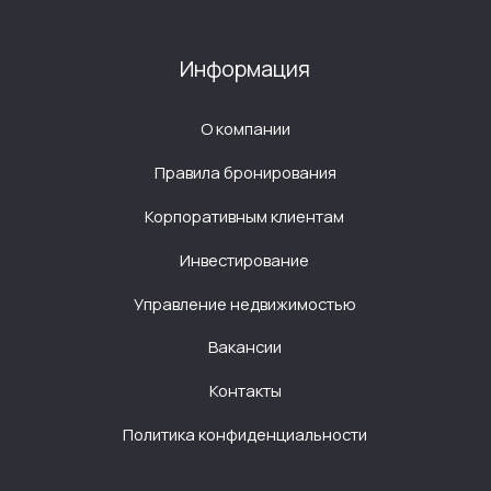
Контакты
Политика конфиденциальности
ИП Павлов Андрей Владимирович
ОГРНИП 320595800080021
ИНН 590203319932
*Meta, в том числе ее продукты Facebook,
Whatsapp и Instagram, признана
экстремистской организацией в России