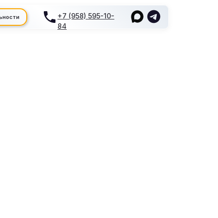
+7 (958) 595-10-
ьности
84