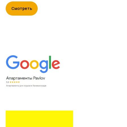
Смотреть
Корпоративным клиентам
Инвестирование
Управление недвижимостью
Вакансии
Контакты
Политика конфиденциальности
ИП Павлов Андрей Владимирович
ОГРНИП 320595800080021
ИНН 590203319932
*Meta, в том числе ее продукты Facebook,
Whatsapp и Instagram, признана
экстремистской организацией в России