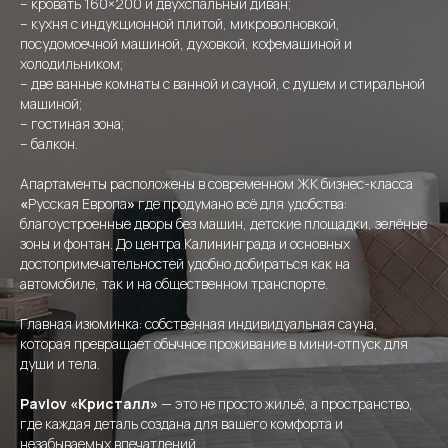
– кровать 160×200 и двухспальный диван;
– кухня с индукционной плитой, микроволновкой,
посудомоечной машиной, духовкой, кофемашиной и
холодильником;
– две ванные комнаты с ванной и сауной, с душем и стиральной
машиной;
– гостиная зона;
– балкон.
Апартаменты расположены в современном ЖК бизнес-класса
«
Русская Европа
»
где продумано всё для удобства:
благоустроенные дворы без машин, детские площадки, зелёные
зоны и фонтан. До центра Калининграда и основных
достопримечательностей удобно добираться как на
автомобиле, так и на общественном транспорте.
Главная изюминка: собственная индивидуальная сауна,
которая превращает обычное проживание в мини‑отпуск для
души и тела.
Pavlov «Кристалл»
— это не просто жильё, а пространство,
где каждая деталь создана для вашего комфорта и
незабываемых впечатлений.