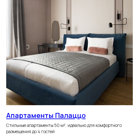
Забронировать
+7 (958) 595-10-84
Апартаменты Палаццо
Информация
Стильные апартаменты 50 м², идеально для комфортного
О компании
размещения до 4 гостей
Правила бронирования