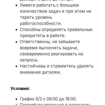
Забронировать
Умеете работать с большим
количеством задач и при этом не
терять уровень
+7 (958) 595-10-84
работоспособности.
Способны определять правильные
приоритеты в работе.
Ответственны, не забываете
вовремя выполнять задачи,
своевременно реагировать на
Информация
запросы.
Настойчивы и стремитесь уделять
О компании
внимание деталям.
Правила бронирования
Корпоративным клиентам
Условия:
Инвестирование
График 5/2 с 09:00 до 18:00.
Управление недвижимостью
Подробное введение в должность.