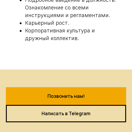
Вакансии
Ознакомление со всеми
Контакты
инструкциями и регламентами.
Политика конфиденциальности
Карьерный рост.
Корпоративная культура и
дружный коллектив.
ИП Павлов Андрей Владимирович
ОГРНИП 320595800080021
ИНН 590203319932
*Meta, в том числе ее продукты Facebook,
Whatsapp и Instagram, признана
экстремистской организацией в России
Позвонить нам!
Написать в Telegram