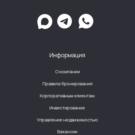
О компании
Правила бронирования
Корпоративным клиентам
Инвестирование
Управление недвижимостью
Вакансии
Контакты
Политика конфиденциальности
ИП Павлов Андрей Владимирович
ОГРНИП 320595800080021
ИНН 590203319932
*Meta, в том числе ее продукты Facebook,
Whatsapp и Instagram, признана