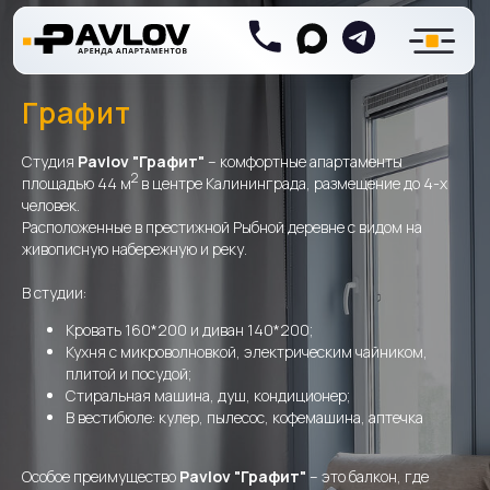
Графит
Студия
Pavlov "Графит"
– комфортные апартаменты
2
площадью 44 м
в центре Калининграда, размещение до 4-х
человек.
Расположенные в престижной Рыбной деревне с видом на
живописную набережную и реку.
В студии:
Кровать 160*200 и диван 140*200;
Кухня с микроволновкой, электрическим чайником,
плитой и посудой;
Стиральная машина, душ, кондиционер;
В вестибюле: кулер, пылесос, кофемашина, аптечка
Особое преимущество
Pavlov
"Графит"
– это балкон, где