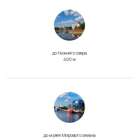
до Нижнего озера
400 м
до музея Мирового океана