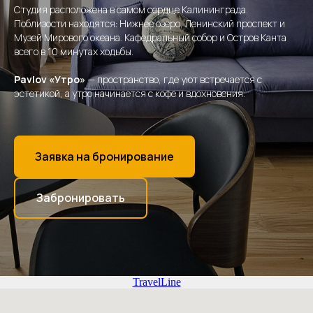
Студия расположена в самом сердце Калининграда.
Поблизости находятся: Нижнее озеро, Ленинский проспект и
Музей Мирового океана. Кафедральный собор и Остров Канта
всего в 10 минутах ходьбы.
Pavlov «Утро»
— пространство, где уют встречается с
эстетикой, а утро начинается с кофе и вдохновения.
Заявка на бронирование
Забронировать
TravelLine