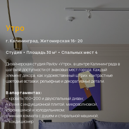
Утро
г. Калининград, Житомирская 16- 20
Студия • Площадь 30 м² • Спальных мест 4
Дизайнерская студия Pavlov «Утро», в центре Калининграда в
шаговой доступности от знаковых мест города. Каждый
элемент декора, как художественный штрих: контрастные
цветовые вставки; рельефные и декоративные детали.
В апартаментах:
– кровать 160×200 и двухспальный диван;
– кухня с индукционной плитой, микроволновкой,
кофемашиной и холодильником;
– ванная комната с душем и стиральной машиной;
– кондиционер