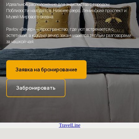
Идеальное расположение для знакомства с городом.
Поблизости находятся: Нижнее озеро, Ленинский проспект и
Музей Мирового океана.
Pavlov «Вечер» — пространство, где уют встречается с
эстетикой, а каждый вечер заканчивается тёплым разговорами
за чашкой чая.
Заявка на бронирование
Забронировать
TravelLine