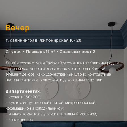
Вечер
г. Калининград, Житомирская 16- 20
Студия • Площадь 17 м² • Спальных мест 2
Дизайнерская студия Pavlov «Вечер» в центре Калининграда в
шаговой доступности от знаковых мест города. Каждый
элемент декора, как художественный штрих: контрастные
цветовые вставки; рельефные и декоративные детали.
В апартаментах:
– кровать 160×200;
– кухня с индукционной плитой, микроволновкой,
кофемашиной и холодильником;
– ванная комната с душем и стиральной машиной;
– кондиционер