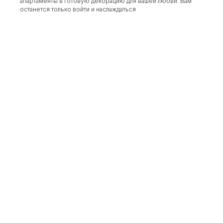
апартаменты в готовую декорацию для вашей любви. Вам
останется только войти и наслаждаться