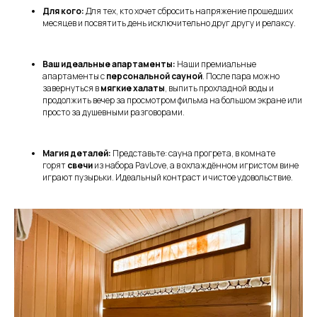
Для кого:
Для тех, кто хочет сбросить напряжение прошедших
месяцев и посвятить день исключительно друг другу и релаксу.
Ваш идеальные апартаменты:
Наши премиальные
апартаменты с
персональной сауной
. После пара можно
завернуться в
мягкие халаты
, выпить прохладной воды и
продолжить вечер за просмотром фильма на большом экране или
просто за душевными разговорами.
Магия деталей:
Представьте: сауна прогрета, в комнате
горят
свечи
из набора PavLove, а в охлаждённом игристом вине
играют пузырьки. Идеальный контраст и чистое удовольствие.