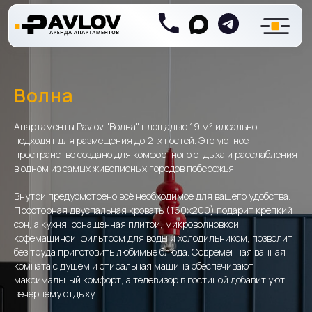
Волна
Апартаменты Pavlov "Волна" площадью 19 м² идеально
подходят для размещения до 2-х гостей. Это уютное
пространство создано для комфортного отдыха и расслабления
в одном из самых живописных городов побережья.
Внутри предусмотрено всё необходимое для вашего удобства.
Просторная двуспальная кровать (160x200) подарит крепкий
сон, а кухня, оснащённая плитой, микроволновкой,
кофемашиной, фильтром для воды и холодильником, позволит
без труда приготовить любимые блюда. Современная ванная
комната с душем и стиральная машина обеспечивают
максимальный комфорт, а телевизор в гостиной добавит уют
вечернему отдыху.