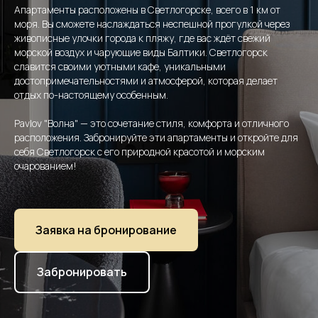
Апартаменты расположены в Светлогорске, всего в 1 км от
моря. Вы сможете наслаждаться неспешной прогулкой через
живописные улочки города к пляжу, где вас ждёт свежий
морской воздух и чарующие виды Балтики. Светлогорск
славится своими уютными кафе, уникальными
достопримечательностями и атмосферой, которая делает
отдых по-настоящему особенным.
Pavlov "Волна" — это сочетание стиля, комфорта и отличного
расположения. Забронируйте эти апартаменты и откройте для
себя Светлогорск с его природной красотой и морским
очарованием!
Заявка на бронирование
Забронировать