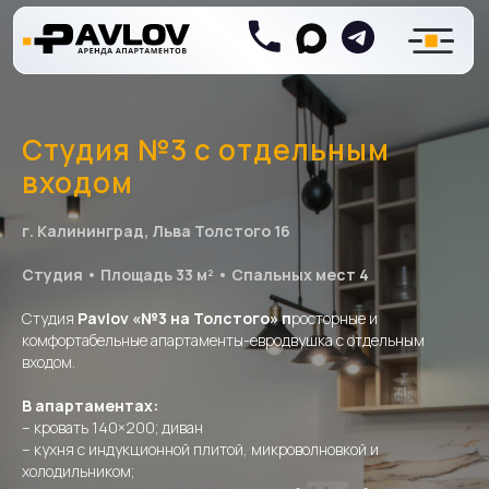
Студия №3 с отдельным
входом
г. Калининград, Льва Толстого 16
Студия • Площадь 33 м² • Спальных мест 4
Студия
Pavlov «№3 на Толстого» п
росторные и
комфортабельные апартаменты-евродвушка с отдельным
входом.
В апартаментах:
– кровать 140×200; диван
– кухня с индукционной плитой, микроволновкой и
холодильником;