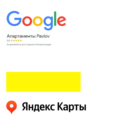
ОГРНИП 320595800080021
ИНН 590203319932
*Meta, в том числе ее продукты Facebook,
Whatsapp и Instagram, признана
экстремистской организацией в России